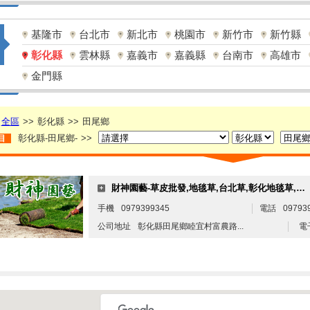
基隆市
台北市
新北市
桃園市
新竹市
新竹縣
彰化縣
雲林縣
嘉義市
嘉義縣
台南市
高雄市
金門縣
全區
>>
彰化縣
>>
田尾鄉
彰化縣-田尾鄉-
>>
目
財神園藝-草皮批發,地毯草,台北草,彰化地毯草,彰化台北草
手機
0979399345
電話
09793
公司地址
彰化縣田尾鄉睦宜村富農路...
電