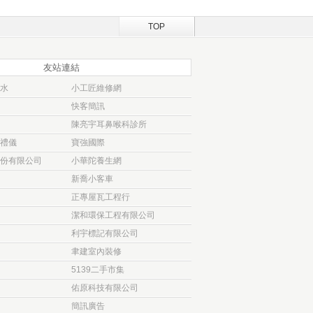
TOP
友站連結
水
小工匠維修網
快客簡訊
陳亮宇耳鼻喉科診所
禮儀
寶強國際
份有限公司
小華陀養生網
新喬小客車
正專屋瓦工程行
潔和環保工程有限公司
利宇標記有限公司
聿建室內裝修
5139二手市集
佑原科技有限公司
簡訊廣告