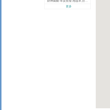
財神園藝-草皮批發,地毯草,台北草,彰化地毯草,彰化台北草
更多