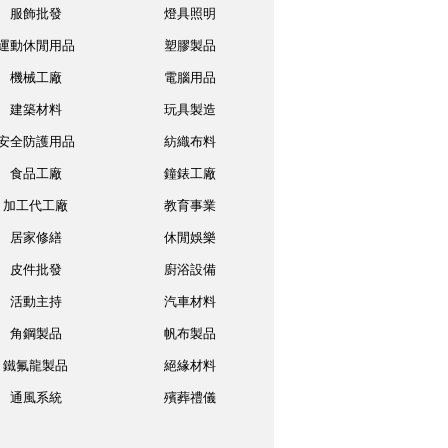
服飾批發
燈具照明
運動休閒用品
塑膠製品
機械工廠
電腦用品
建築材料
玩具製造
安全防護用品
紡織布料
食品工廠
鐘錶工廠
加工代工廠
教育事業
居家修繕
休閒娛樂
皮件批發
廚浴設備
活動主持
汽車材料
角鋼製品
帆布製品
鐵氟龍製品
絕緣材料
通風系統
殯葬禮儀