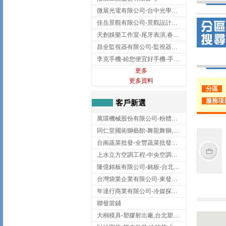
微展光電有限公司-台中光學鍍膜,optical filter taiwan,台灣光學鍍膜
佳岳景觀有限公司-景觀設計公司,台北景觀設計,台北景觀工程,中山區景觀設計
天創娛樂工作室-尾牙表演,春酒表演,板橋尾牙表演
昌全監視器有限公司-監視器安裝,高雄監視器安裝,鳳山區監視器安裝
李克手機-給您便宜好手機-手機收購,屏東手機收購
更多
更多資料
分區
服務項
客戶新選
萬環機械股份有限公司-粉體塗裝設備,輸送機,輸送機設備,台南輸送機
同仁堂國術獅藝館-舞龍舞獅,台中舞龍舞獅
台南蔬菜批發-全豐蔬菜批發專送/台南蔬菜箱宅配到府
上水立方空調工程-中央空調規劃,台北中央空調規劃
隆億銘板有限公司-銘板-台北銘板-板橋銘板
台灣袋業企業有限公司-東發企業社/台中太空袋/太空包
年達行商業有限公司-冷媒探漏儀,壓力錶組,真空泵浦,台北冷凍空調材料
聯發當鋪
大桐模具-塑膠射出廠,台北塑膠射出廠