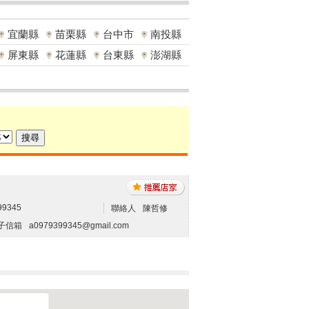
宜蘭縣
苗栗縣
台中市
南投縣
屏東縣
花蓮縣
台東縣
澎湖縣
99345
聯絡人
陳哲修
子信箱
a0979399345@gmail.com