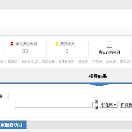
M.I.T製造業外貿網,MIT MACHINERY,http://www.mit-machinery.co
優先廣告會員
黃頁會員
33
0
廣告行銷範例
│
│
│
│
│
│
│
│
工網
修繕網
野外生活網
清潔服務
MIT新聞網
搬家網
租車網
維修網
學習網
搜尋結果
尋
區
域
店家服務項目