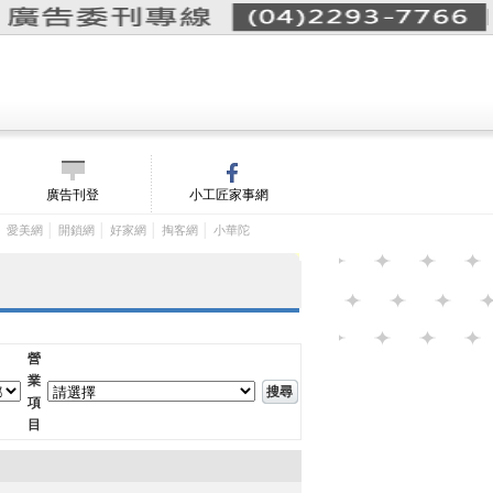
詢價單(
0
)
│
m/
廣告刊登
小工匠家事網
│
│
│
│
│
愛美網
開鎖網
好家網
掏客網
小華陀
營
業
項
目