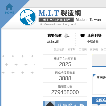
我要估價
店家刊登
線上估價
申請會員
│
│
│
│
設計老爹
窩客幫
工程網
家事網
加
關鍵字在首頁組數
2825
已成功發案數量
3888
店家搜
總瀏覽人數
279458000
全區