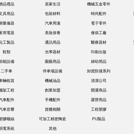
贈品禮品
居家生活
機械五金零件
文具用品
包裝材料
時尚配件
測量儀器
汽車周邊
電子零件
家用電器
美妝保養
傢俱工廠
化工製品
通訊用品
醫療器材
鞋類
光學器材
印刷出版
節能設備
園藝用品
婦幼用品
二手車
停車場設備
卸貨防撞系列
車輛租賃
機械油品
清潔公司
棚架工程
創業加盟
開運商品
汽車配件
手機配件
露營用品
汽車音響
貨櫃相關
工程塑膠
塑膠螺絲
可加工精密陶瓷
PU製品
弱電系統
其他