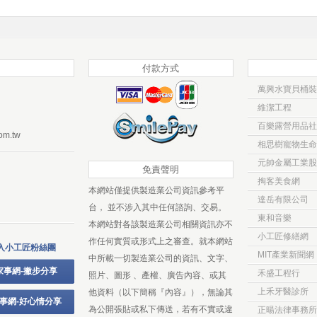
付款方式
萬興水寶貝桶裝
維潔工程
百樂露營用品社
om.tw
相思樹寵物生命
元帥金屬工業股
免責聲明
掏客美食網
本網站僅提供製造業公司資訊參考平
達岳有限公司
台， 並不涉入其中任何諮詢、交易。
東和音樂
本網站對各該製造業公司相關資訊亦不
小工匠修繕網
作任何實質或形式上之審查。就本網站
入小工匠粉絲團
MIT產業新聞網
中所載一切製造業公司的資訊、文字、
家事網-撇步分享
禾盛工程行
照片、圖形 、產權、廣告內容、或其
上禾牙醫診所
他資料（以下簡稱『內容』），無論其
事網-好心情分享
為公開張貼或私下傳送，若有不實或違
正暘法律事務所