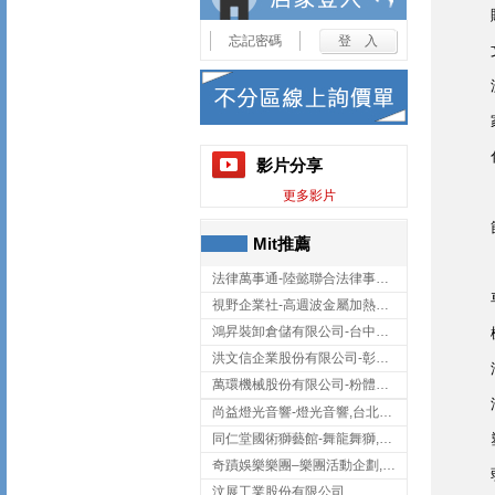
忘記密碼
影片分享
更多影片
Mit推薦
法律萬事通-陸懿聯合法律事務所
視野企業社-高週波金屬加熱設備,彰化高週波金屬加熱設備
鴻昇裝卸倉儲有限公司-台中貨櫃裝卸
洪文信企業股份有限公司-彰化鋅合金鑄造,彰化五金加工,彰化五金配件
萬環機械股份有限公司-粉體塗裝設備,輸送機,輸送機設備,台南輸送機
尚益燈光音響-燈光音響,台北燈光音響,台北燈光音響出租
同仁堂國術獅藝館-舞龍舞獅,台中舞龍舞獅
奇蹟娛樂樂團–樂團活動企劃,台中樂團表演,台中婚禮樂團
汶展工業股份有限公司