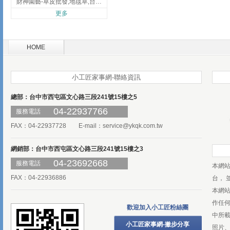
財神園藝-草皮批發,地毯草,台北草,彰化地毯草,彰化台北草
更多
HOME
小工匠家事網-聯絡資訊
總部：台中市西屯區文心路三段241號15樓之5
04-22937766
服務電話
FAX：04-22937728 E-mail：
service@ykqk.com.tw
網銷部：台中市西屯區文心路三段241號15樓之3
04-23692668
服務電話
本網
FAX：04-22936886
台， 
本網
作任
歡迎加入小工匠粉絲團
中所
小工匠家事網-撇步分享
照片、