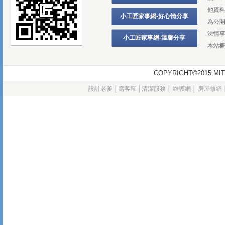
他資
小工匠家事網-好心情分享
為公
法情
小工匠家事網-溫馨分享
本站
COPYRIGHT©2015
設計老爹
│
窩客幫
│
清潔服務
│
維護網
│
房屋修繕