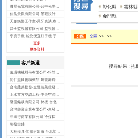
彰化縣
雲林縣
微展光電有限公司-台中光學鍍膜,optical filter taiwan,台灣光學鍍膜
佳岳景觀有限公司-景觀設計公司,台北景觀設計,台北景觀工程,中山區景觀設計
金門縣
天創娛樂工作室-尾牙表演,春酒表演,板橋尾牙表演
昌全監視器有限公司-監視器安裝,高雄監視器安裝,鳳山區監視器安裝
李克手機-給您便宜好手機-手機收購,屏東手機收購
全區
>>
>>
分區
更多
更多資料
客戶新選
搜尋結果 : 
萬環機械股份有限公司-粉體塗裝設備,輸送機,輸送機設備,台南輸送機
同仁堂國術獅藝館-舞龍舞獅,台中舞龍舞獅
台南蔬菜批發-全豐蔬菜批發專送/台南蔬菜箱宅配到府
上水立方空調工程-中央空調規劃,台北中央空調規劃
隆億銘板有限公司-銘板-台北銘板-板橋銘板
台灣袋業企業有限公司-東發企業社/台中太空袋/太空包
年達行商業有限公司-冷媒探漏儀,壓力錶組,真空泵浦,台北冷凍空調材料
聯發當鋪
大桐模具-塑膠射出廠,台北塑膠射出廠