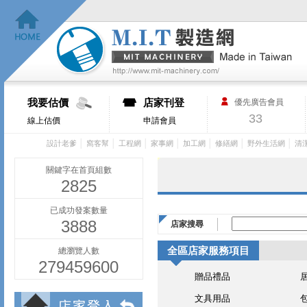
我要估價
店家刊登
優先廣告會員
33
線上估價
申請會員
│
│
│
│
│
│
│
設計老爹
窩客幫
工程網
家事網
加工網
修繕網
野外生活網
清
關鍵字在首頁組數
2825
已成功發案數量
3888
店家搜尋
全區店家服務項目
總瀏覽人數
279459600
贈品禮品
文具用品