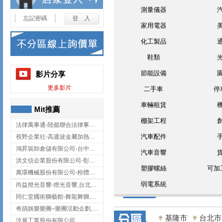
測量儀器
忘記密碼
家用電器
化工製品
鞋類
節能設備
影片分享
更多影片
二手車
停
車輛租賃
Mit推薦
棚架工程
法律萬事通-陸懿聯合法律事務所
汽車配件
視野企業社-高週波金屬加熱設備,彰化高週波金屬加熱設備
鴻昇裝卸倉儲有限公司-台中貨櫃裝卸
汽車音響
洪文信企業股份有限公司-彰化鋅合金鑄造,彰化五金加工,彰化五金配件
塑膠螺絲
可加
萬環機械股份有限公司-粉體塗裝設備,輸送機,輸送機設備,台南輸送機
弱電系統
尚益燈光音響-燈光音響,台北燈光音響,台北燈光音響出租
同仁堂國術獅藝館-舞龍舞獅,台中舞龍舞獅
奇蹟娛樂樂團–樂團活動企劃,台中樂團表演,台中婚禮樂團
基隆市
台北市
汶展工業股份有限公司