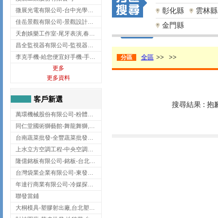
彰化縣
雲林縣
微展光電有限公司-台中光學鍍膜,optical filter taiwan,台灣光學鍍膜
佳岳景觀有限公司-景觀設計公司,台北景觀設計,台北景觀工程,中山區景觀設計
金門縣
天創娛樂工作室-尾牙表演,春酒表演,板橋尾牙表演
昌全監視器有限公司-監視器安裝,高雄監視器安裝,鳳山區監視器安裝
李克手機-給您便宜好手機-手機收購,屏東手機收購
全區
>>
>>
分區
更多
更多資料
客戶新選
搜尋結果 : 
萬環機械股份有限公司-粉體塗裝設備,輸送機,輸送機設備,台南輸送機
同仁堂國術獅藝館-舞龍舞獅,台中舞龍舞獅
台南蔬菜批發-全豐蔬菜批發專送/台南蔬菜箱宅配到府
上水立方空調工程-中央空調規劃,台北中央空調規劃
隆億銘板有限公司-銘板-台北銘板-板橋銘板
台灣袋業企業有限公司-東發企業社/台中太空袋/太空包
年達行商業有限公司-冷媒探漏儀,壓力錶組,真空泵浦,台北冷凍空調材料
聯發當鋪
大桐模具-塑膠射出廠,台北塑膠射出廠