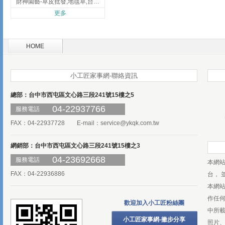
財神園藝-草皮批發,地毯草,台北草,彰化地毯草,彰化台北草
更多
HOME
小工匠家事網-聯絡資訊
總部：台中市西屯區文心路三段241號15樓之5
04-22937766
服務電話
FAX：04-22937728 E-mail：
service@ykqk.com.tw
網銷部：台中市西屯區文心路三段241號15樓之3
04-23692668
服務電話
本網
FAX：04-22936886
台， 
本網
作任
歡迎加入小工匠粉絲團
中所
小工匠家事網-撇步分享
照片、