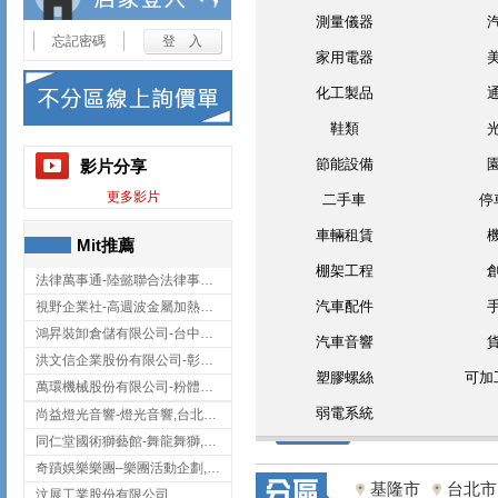
測量儀器
忘記密碼
家用電器
化工製品
鞋類
節能設備
影片分享
更多影片
二手車
停
車輛租賃
Mit推薦
棚架工程
法律萬事通-陸懿聯合法律事務所
汽車配件
視野企業社-高週波金屬加熱設備,彰化高週波金屬加熱設備
鴻昇裝卸倉儲有限公司-台中貨櫃裝卸
汽車音響
洪文信企業股份有限公司-彰化鋅合金鑄造,彰化五金加工,彰化五金配件
塑膠螺絲
可加
萬環機械股份有限公司-粉體塗裝設備,輸送機,輸送機設備,台南輸送機
弱電系統
尚益燈光音響-燈光音響,台北燈光音響,台北燈光音響出租
同仁堂國術獅藝館-舞龍舞獅,台中舞龍舞獅
奇蹟娛樂樂團–樂團活動企劃,台中樂團表演,台中婚禮樂團
基隆市
台北市
汶展工業股份有限公司