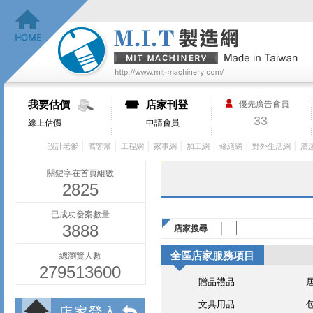
我要估價
店家刊登
優先廣告會員
33
線上估價
申請會員
│
│
│
│
│
│
│
設計老爹
窩客幫
工程網
家事網
加工網
修繕網
野外生活網
清
關鍵字在首頁組數
2825
已成功發案數量
3888
店家搜尋
全區店家服務項目
總瀏覽人數
279513600
贈品禮品
文具用品