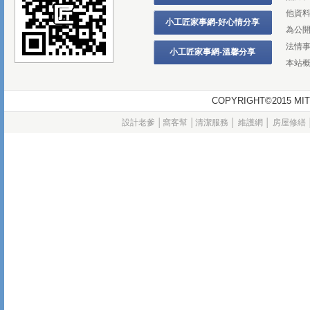
他資
小工匠家事網-好心情分享
為公
法情
小工匠家事網-溫馨分享
本站
COPYRIGHT©2015
設計老爹
│
窩客幫
│
清潔服務
│
維護網
│
房屋修繕