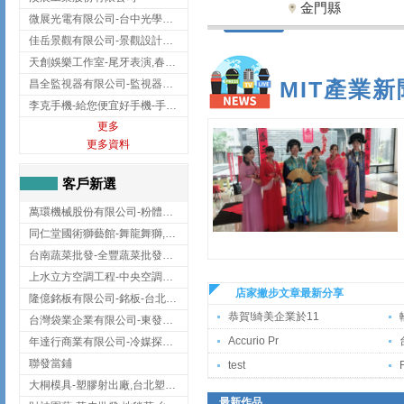
金門縣
微展光電有限公司-台中光學鍍膜,optical filter taiwan,台灣光學鍍膜
佳岳景觀有限公司-景觀設計公司,台北景觀設計,台北景觀工程,中山區景觀設計
天創娛樂工作室-尾牙表演,春酒表演,板橋尾牙表演
MIT產業新
昌全監視器有限公司-監視器安裝,高雄監視器安裝,鳳山區監視器安裝
李克手機-給您便宜好手機-手機收購,屏東手機收購
更多
更多資料
客戶新選
萬環機械股份有限公司-粉體塗裝設備,輸送機,輸送機設備,台南輸送機
同仁堂國術獅藝館-舞龍舞獅,台中舞龍舞獅
台南蔬菜批發-全豐蔬菜批發專送/台南蔬菜箱宅配到府
上水立方空調工程-中央空調規劃,台北中央空調規劃
店家撇步文章最新分享
隆億銘板有限公司-銘板-台北銘板-板橋銘板
恭賀!綺美企業於11
台灣袋業企業有限公司-東發企業社/台中太空袋/太空包
Accurio Pr
年達行商業有限公司-冷媒探漏儀,壓力錶組,真空泵浦,台北冷凍空調材料
聯發當鋪
test
F
大桐模具-塑膠射出廠,台北塑膠射出廠
最新作品