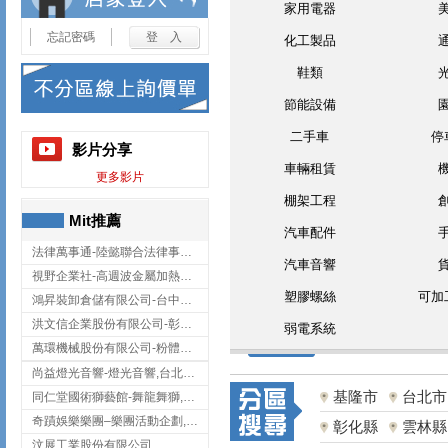
家用電器
忘記密碼
化工製品
鞋類
節能設備
二手車
停
影片分享
車輛租賃
更多影片
棚架工程
Mit推薦
汽車配件
法律萬事通-陸懿聯合法律事務所
汽車音響
視野企業社-高週波金屬加熱設備,彰化高週波金屬加熱設備
塑膠螺絲
可加
鴻昇裝卸倉儲有限公司-台中貨櫃裝卸
洪文信企業股份有限公司-彰化鋅合金鑄造,彰化五金加工,彰化五金配件
弱電系統
萬環機械股份有限公司-粉體塗裝設備,輸送機,輸送機設備,台南輸送機
尚益燈光音響-燈光音響,台北燈光音響,台北燈光音響出租
基隆市
台北市
同仁堂國術獅藝館-舞龍舞獅,台中舞龍舞獅
奇蹟娛樂樂團–樂團活動企劃,台中樂團表演,台中婚禮樂團
彰化縣
雲林縣
汶展工業股份有限公司