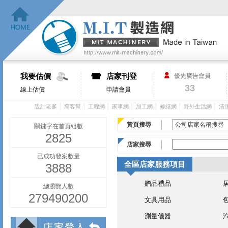
我要估價
店家刊登
優先廣告會員
33
線上估價
申請會員
│
│
│
│
│
│
│
設計老爹
窩客幫
工程網
家事網
加工網
修繕網
野外生活網
清
黃頁搜尋
關鍵字在首頁組數
2825
店家搜尋
已成功發案數量
全區店家服務項目
3888
贈品禮品
總瀏覽人數
279490200
文具用品
測量儀器