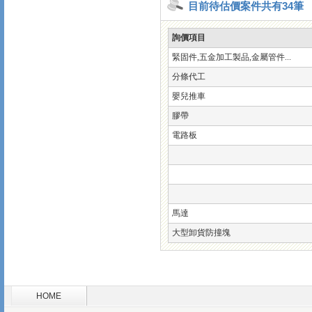
目前待估價案件共有34筆
詢價項目
緊固件,五金加工製品,金屬管件...
分條代工
嬰兒推車
膠帶
電路板
馬達
大型卸貨防撞塊
HOME