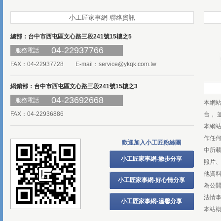
小工匠家事網-聯絡資訊
總部：台中市西屯區文心路三段241號15樓之5
04-22937766
服務電話
FAX：04-22937728 E-mail：
service@ykqk.com.tw
網銷部：台中市西屯區文心路三段241號15樓之3
04-23692668
服務電話
本網
FAX：04-22936886
台， 
本網
作任
歡迎加入小工匠粉絲團
中所
小工匠家事網-撇步分享
照片、
他資
小工匠家事網-好心情分享
為公
法情
小工匠家事網-溫馨分享
本站