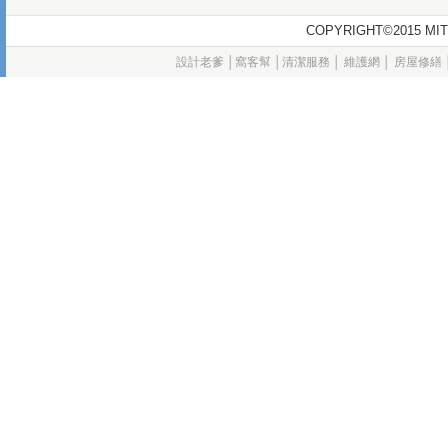
COPYRIGHT©2015
設計老爹
│
窩客幫
│
清潔服務
│
維護網
│
房屋修繕