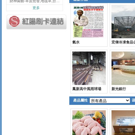
財神園藝-草皮批發,地毯草,台北草,彰化地毯草,彰化台北草
更多
氫水
宏偉冷凍食品
鳳新高中風雨球場
新光銀行
產品屬性